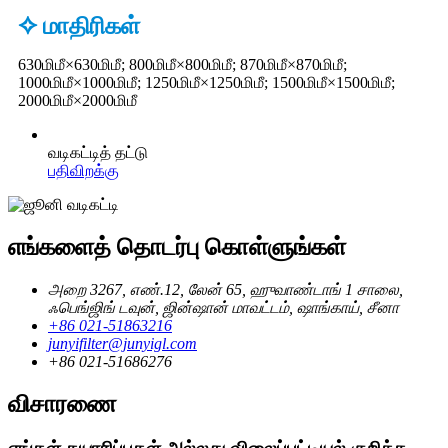
✧ மாதிரிகள்
630மிமீ×630மிமீ; 800மிமீ×800மிமீ; 870மிமீ×870மிமீ;
1000மிமீ×1000மிமீ; 1250மிமீ×1250மிமீ; 1500மிமீ×1500மிமீ;
2000மிமீ×2000மிமீ
வடிகட்டித் தட்டு
பதிவிறக்கு
எங்களைத் தொடர்பு கொள்ளுங்கள்
அறை 3267, எண்.12, லேன் 65, ஹுவாண்டாங் 1 சாலை,
ஃபெங்ஜிங் டவுன், ஜின்ஷான் மாவட்டம், ஷாங்காய், சீனா
+86 021-51863216
junyifilter@junyigl.com
+86 021-51686276
விசாரணை