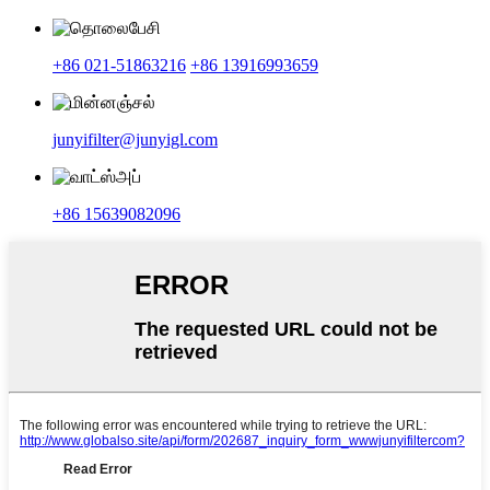
+86 021-51863216
+86 13916993659
junyifilter@junyigl.com
+86 15639082096