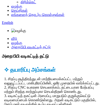
கிரிக்கெட்
வழக்கு
செய்திகள்
எங்களைத் தொடர்பு கொள்ளுங்கள்
English
வீடு
வழக்கு
அறை/பிபி வடிகட்டித் தட்டு
அறை/பிபி வடிகட்டித் தட்டு
✧ தயாரிப்பு அம்சங்கள்
1. சிறப்பு சூத்திரத்துடன் மாற்றியமைக்கப்பட்ட மற்றும்
வலுவூட்டப்பட்ட பாலிபுரோப்பிலீன், ஒரே முறையில் வார்க்கப்பட்டது.
2. சிறப்பு CNC உபகரண செயலாக்கம், தட்டையான மேற்பரப்பு
மற்றும் சிறந்த காற்றுப்புகா செயல்திறன் கொண்டது.
3. வடிகட்டித் தகட்டின் அமைப்பு, மாறுபடும் குறுக்குவெட்டு
வடிவமைப்பைக் கொண்டுள்ளது. அதன் வடிகட்டும் பகுதியில்,
பிளம் மலர் வடிவத்தில் கூம்பு வடிவப் புள்ளிகள்