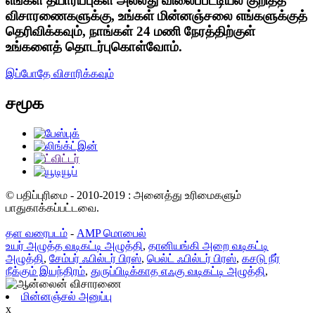
எங்கள் தயாரிப்புகள் அல்லது விலைப்பட்டியல் குறித்த
விசாரணைகளுக்கு, உங்கள் மின்னஞ்சலை எங்களுக்குத்
தெரிவிக்கவும், நாங்கள் 24 மணி நேரத்திற்குள்
உங்களைத் தொடர்புகொள்வோம்.
இப்போதே விசாரிக்கவும்
சமூக
© பதிப்புரிமை - 2010-2019 : அனைத்து உரிமைகளும்
பாதுகாக்கப்பட்டவை.
தள வரைபடம்
-
AMP மொபைல்
உயர் அழுத்த வடிகட்டி அழுத்தி
,
தானியங்கி அறை வடிகட்டி
அழுத்தி
,
சேம்பர் ஃபில்டர் பிரஸ்
,
பெல்ட் ஃபில்டர் பிரஸ்
,
கசடு நீர்
நீக்கும் இயந்திரம்
,
துருப்பிடிக்காத எஃகு வடிகட்டி அழுத்தி
,
மின்னஞ்சல் அனுப்பு
x