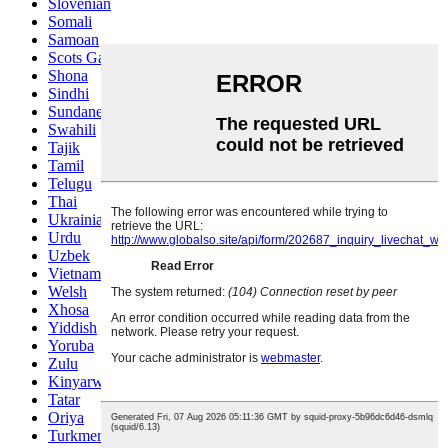
Slovenian
Somali
Samoan
Scots Gaelic
Shona
Sindhi
Sundanese
Swahili
Tajik
Tamil
Telugu
Thai
Ukrainian
Urdu
Uzbek
Vietnamese
Welsh
Xhosa
Yiddish
Yoruba
Zulu
Kinyarwanda
Tatar
Oriya
Turkmen